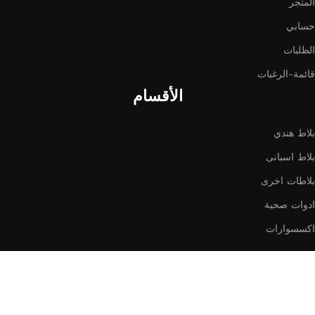
المتجر
حسابي
الطلبات
قائمة-الرغبات
الأقسام
بلاط هندي
بلاط اسبانى
بلاطات اخرى
ادوات صحية
اكسسوارات
All rights reserved © 2026 BCC Oman