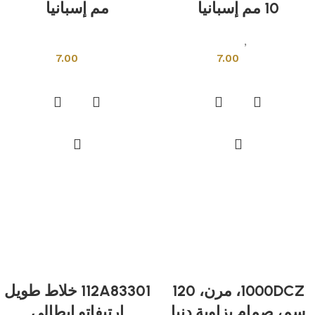
10 مم إسبانيا
مم إسبانيا
اكسسوارات
,
ادوات التركيب
ادوات التركيب
7.00
7.00
إضافة إلى السلة
إضافة إلى السلة
1000DCZ، مرن، 120
112A83301 خلاط طويل
سم، صمام بزاوية دنيا
ارتيفاتو ايطالي