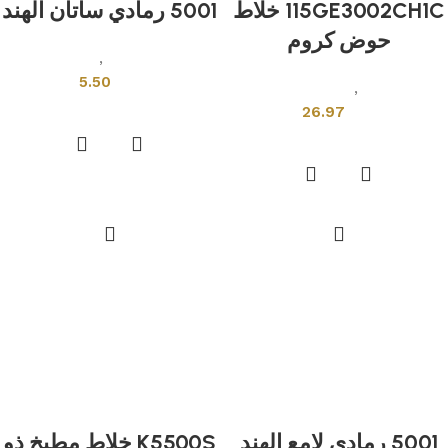
115GE3002CH1C خلاط
5001 رمادي ساتان الهند
حوض كروم
بلاط هندى
,
قياسي
5.50
ادوات صحية
,
خلاطات ومحابس
إضافة إلى السلة
26.97
إضافة إلى السلة
5001 رمادي لامع الهند
K5500S خلاط مطبخ ذو