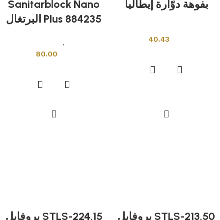
بفوهة دوّارة إيطاليا
Sanitarblock Nano
Plus 884235 البرتغال
خلاطات ومحابس
40.43
ادوات صحية
,
اكسسوارات حمام
إضافة إلى السلة
80.00
إضافة إلى السلة
STLS-213.50 بروفايل
STLS-224.15 بروفايل