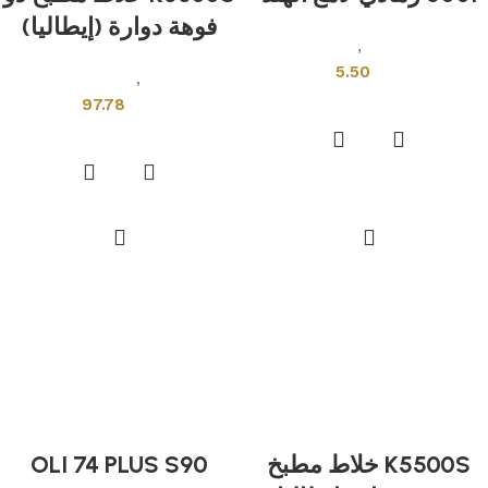
فوهة دوارة (إيطاليا)
بلاط هندى
,
قياسي
5.50
ادوات صحية
,
خلاطات ومحابس
إضافة إلى السلة
97.78
إضافة إلى السلة
K5500S خلاط مطبخ
OLI 74 PLUS S90