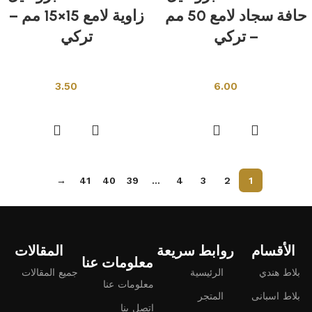
حافة سجاد لامع 50 مم
زاوية لامع 15×15 مم –
– تركي
تركي
بروفايلات ومصارف
بروفايلات ومصارف
3.50
6.00
إضافة إلى السلة
إضافة إلى السلة
→
41
40
39
…
4
3
2
1
Read More
الأقسام
روابط سريعة
المقالات
معلومات عنا
بلاط هندي
الرئيسية
جميع المقالات
معلومات عنا
بلاط اسبانى
المتجر
اتصل بنا