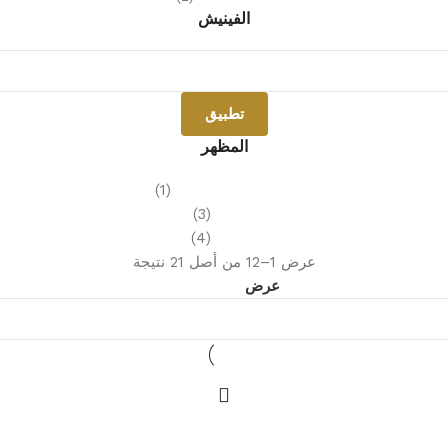
الفينيش
تطبيق
المظهر
ثلاثي الأبعاد وديكور
(1)
حجري
(3)
رخامي
(4)
عرض 1–12 من أصل 21 نتيجة
عرض
9
12
18
24