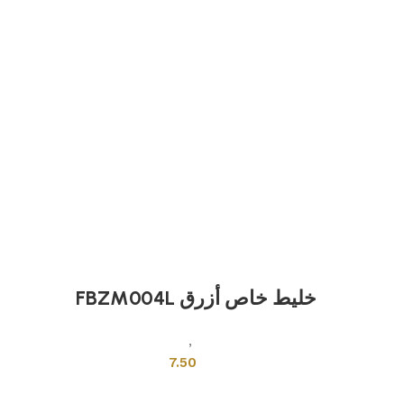
خليط خاص أزرق FBZM004L
بلاطات اخرى
,
بلاط تركي
7.50
إضافة إلى السلة