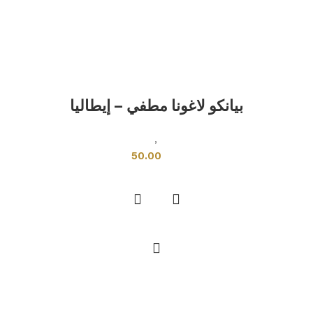
بيانكو لاغونا مطفي – إيطاليا
بلاطات اخرى
,
بلاط إيطالي
50.00
إضافة إلى السلة