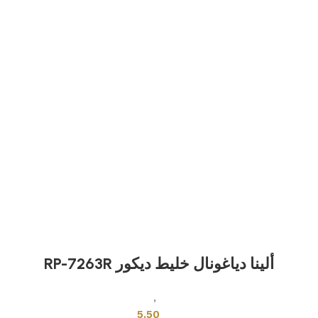
ألينا دياغونال خليط ديكور RP-7263R
بلاطات اخرى
,
بلاط تركي
5.50