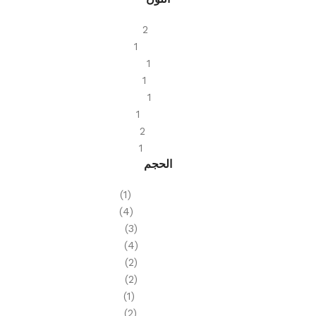
أبيض
2
أنثراسيت
1
بني
1
بيانكو
1
بيج
1
ترافرتين
1
رمادي
2
عظمي
1
الحجم
154×328 سم
(1)
162×324 سم
(4)
25×75 سم
(3)
28×28 سم
(4)
30×30 سم
(2)
30×60 سم
(2)
60×120 سم
(1)
60×60 سم
(2)