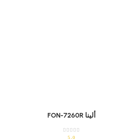
ألينا FON-7260R
5.0