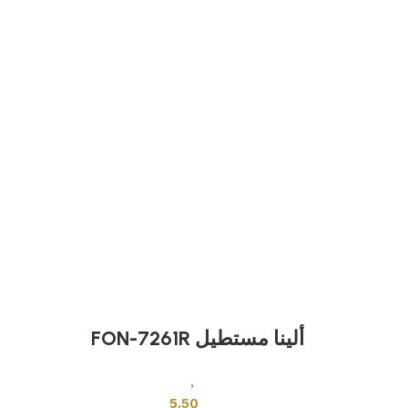
ألينا مستطيل FON-7261R
بلاطات اخرى
,
بلاط تركي
5.50