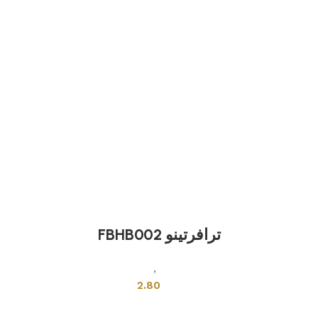
ترافرتينو FBHB002
بلاطات اخرى
,
بلاط تركي
2.80
إضافة إلى السلة