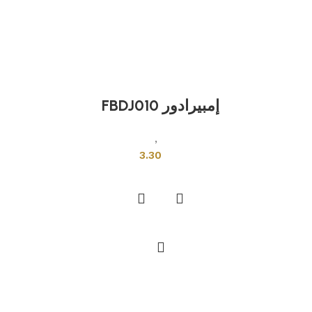
إمبيرادور FBDJ010
بلاطات اخرى
,
بلاط تركي
3.30
إضافة إلى السلة