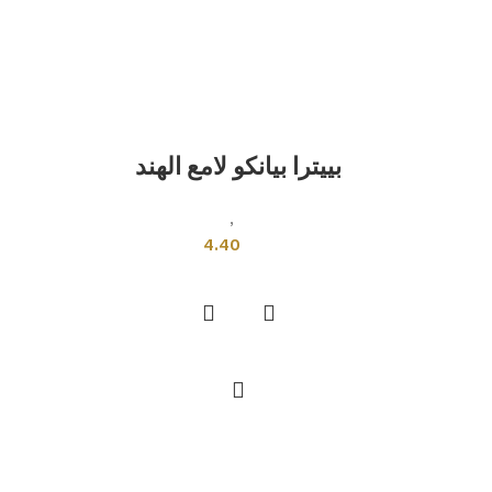
بييترا بيانكو لامع الهند
بلاطات اخرى
,
بلاط هندي
4.40
إضافة إلى السلة