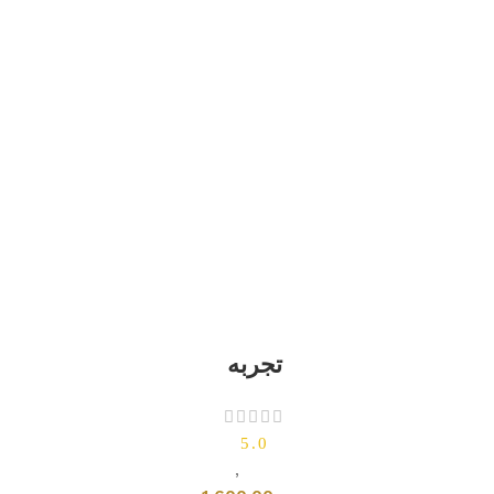
تجربه
5.0
بروفايلات ومصارف
,
بلاطات اخرى