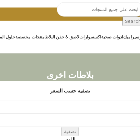
Searc
سيراميك
ادوات صحية
اكسسوارات
لاصق & حقن البلاط
منتجات مخصصة
حلول المي
بلاطات اخرى
تصفية حسب السعر
تصفية
اللون