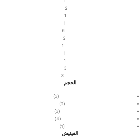
بيانكو
1
بيج
2
بيرلا
1
داكن
1
رمادي
6
كروم
2
كريمي
1
كوكو
1
كولد
1
لامع
3
مارفيل
3
الحجم
120×180 سم
(3)
50 سم
(2)
60×120 سم
(3)
60×60 سم
(4)
70 سم
(1)
الفينيش