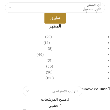
تطبيق
المظهر
إسمنتي
(20)
ترافيرتيني
(14)
تيرازو
(8)
ثلاثي الأبعاد وديكور
(46)
حجري
(31)
خشبي
(55)
رخامي
(26)
معدني
(150)
Show column
مسح المرشحات
خشبي