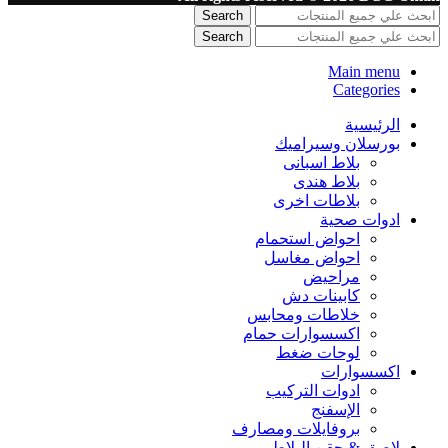
Search
Search
Main menu
Categories
الرئيسية
بورسلان وسيراميك
بلاط اسبانى
بلاط هندى
بلاطات اخرى
ادوات صحية
احواض استحمام
احواض مغاسل
مراحيض
كابينات دش
خلاطات ومحابس
اكسسوارات حمام
لوحات ضغط
اكسسوارات
ادوات التركيب
الإسفنج
بروفايلات ومصارف
لاصق & حقن البلاط