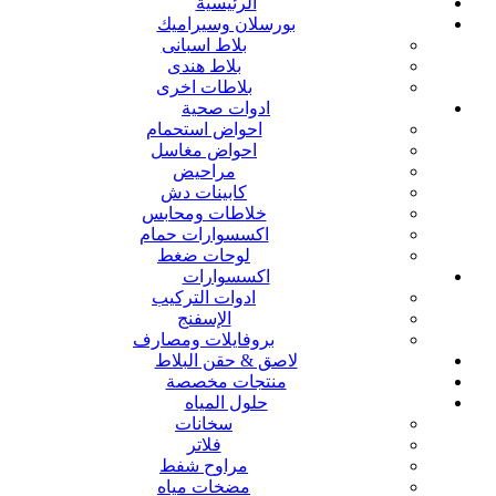
الرئيسية
بورسلان وسيراميك
بلاط اسبانى
بلاط هندى
بلاطات اخرى
ادوات صحية
احواض استحمام
احواض مغاسل
مراحيض
كابينات دش
خلاطات ومحابس
اكسسوارات حمام
لوحات ضغط
اكسسوارات
ادوات التركيب
الإسفنج
بروفايلات ومصارف
لاصق & حقن البلاط
منتجات مخصصة
حلول المياه
سخانات
فلاتر
مراوح شفط
مضخات مياه