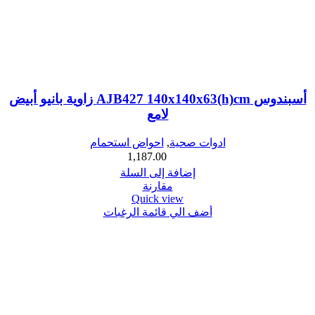
أسبندوس AJB427 140x140x63(h)cm زاوية بانيو أبيض
لامع
ادوات صحية
,
احواض استحمام
1,187.00
إضافة إلى السلة
مقارنة
Quick view
أضف الي قائمة الرغبات