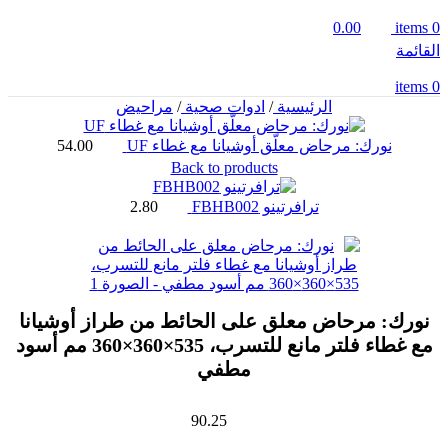
0.00
items
0
القائمة
items
0
الرئيسية
/
ادوات صحية
/
مراحيض
نورك: مرحاض معلّق أوشيانا مع غطاء UF
54.00
Back to products
ترافرتينو FBHB002
2.80
نورك: مرحاض معلق على الحائط من طراز أوشيانا
مع غطاء فلتر مانع للتسرب، 535×360×360 مم أسود
مطفي
90.25