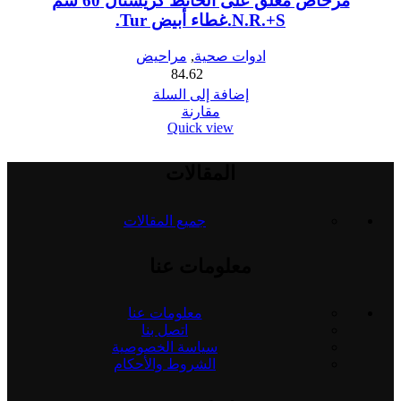
مرحاض معلق على الحائط كريستال 60 سم
N.R.+S.غطاء أبيض Tur.
ادوات صحية
,
مراحيض
84.62
إضافة إلى السلة
مقارنة
Quick view
المقالات
جميع المقالات
معلومات عنا
معلومات عنا
اتصل بنا
سياسة الخصوصية
الشروط والأحكام