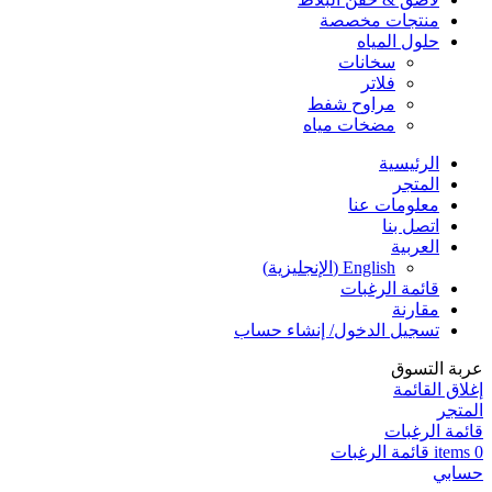
منتجات مخصصة
حلول المياه
سخانات
فلاتر
مراوح شفط
مضخات مياه
الرئيسية
المتجر
معلومات عنا
اتصل بنا
العربية
English
(
الإنجليزية
)
قائمة الرغبات
مقارنة
تسجيل الدخول/ إنشاء حساب
عربة التسوق
إغلاق القائمة
المتجر
قائمة الرغبات
0
items
قائمة الرغبات
حسابي