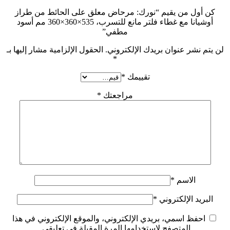
كن أول من يقيم “نورك: مرحاض معلق على الحائط من طراز
أوشيانا مع غطاء فلتر مانع للتسرب، 535×360×360 مم أسود
مطفي”
لن يتم نشر عنوان بريدك الإلكتروني.
الحقول الإلزامية مشار إليها بـ
*
تقييمك
*
مراجعتك
*
الاسم
*
البريد الإلكتروني
*
احفظ اسمي، بريدي الإلكتروني، والموقع الإلكتروني في هذا
المتصفح لاستخدامها المرة المقبلة في تعليقي.