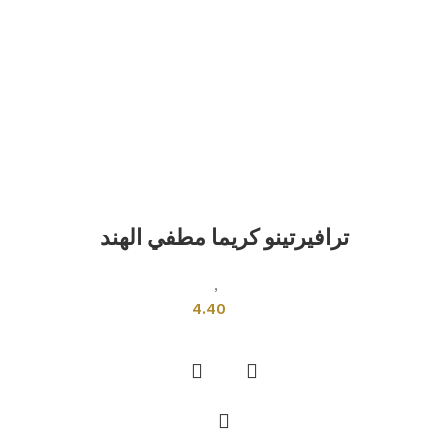
ترافيرتينو كريما مطفي الهند
بلاط هندى
,
قياسي
4.40
إضافة إلى السلة