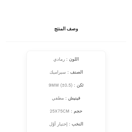
وصف المنتج
اللون
: رمادي
الصنف
: سيراميك
ثكن
: 9MM (±0.5)
فينيش
: مطفي
حجم
: 25X75CM
النخب
: إختيار أوّل