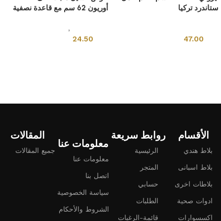
ستاندرد تركيا
أوريون 62 سم مع قاعدة نصفية
ادوات صحية
ادوات صحية
,
احواض مغاسل
24.50
47.00
إضافة إلى السلة
إضافة إلى السلة
الأقسام
روابط سريعة
المقالات
معلومات عنا
بلاط هندي
الرئيسية
جميع المقالات
معلومات عنا
بلاط اسبانى
المتجر
اتصل بنا
بلاطات اخرى
حسابي
سياسة الخصوصية
ادوات صحية
الطلبات
الشروط والأحكام
اكسسوارات
قائمة-الرغبات