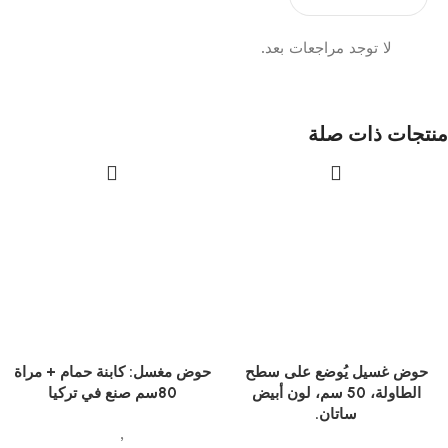
لا توجد مراجعات بعد.
منتجات ذات صلة
حوض غسيل يُوضع على سطح
حوض مغسل: كابنة حمام + مراة
الطاولة، 50 سم، لون أبيض
80سم صنع في تركيا
ساتان.
ادوات صحية
,
احواض مغاسل