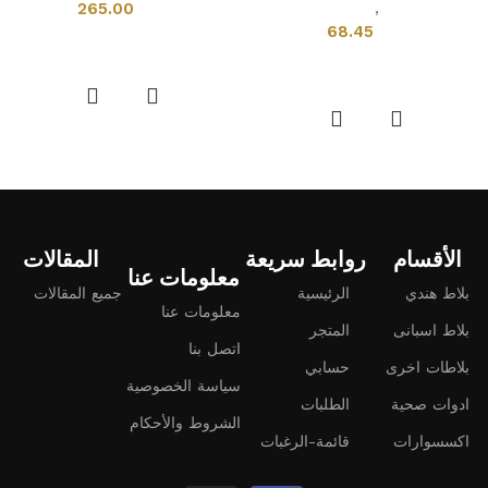
ادوات صحية
,
احواض مغاسل
265.00
68.45
إضافة إلى السلة
إضافة إلى السلة
الأقسام
روابط سريعة
المقالات
معلومات عنا
بلاط هندي
الرئيسية
جميع المقالات
معلومات عنا
بلاط اسبانى
المتجر
اتصل بنا
بلاطات اخرى
حسابي
سياسة الخصوصية
ادوات صحية
الطلبات
الشروط والأحكام
اكسسوارات
قائمة-الرغبات