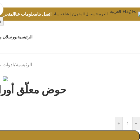
Skip to navigation
Skip to main content
اتصل بنا
معلومات عنا
المتجر
العربية
تسجيل الدخول/ إنشاء حساب
h
الرئيسية
بورسلان و
الرئيسية
/
ادوات 
حوض معلّق أورايون 55 سم مع نصف قاعدة 32c إخت
+
-