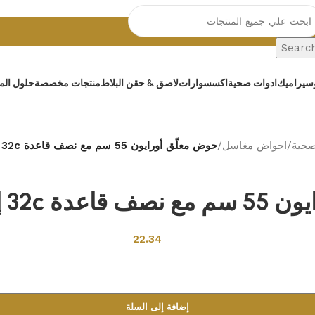
Searc
سيراميك
ادوات صحية
اكسسوارات
لاصق & حقن البلاط
منتجات مخصصة
حلول المي
صحية
/
احواض مغاسل
/
حوض معلّق أورايون 55 سم مع نصف قاعدة 32c إختيار أوّل تركي
Back to products
يار أوّل تركي
22.34
إضافة إلى السلة