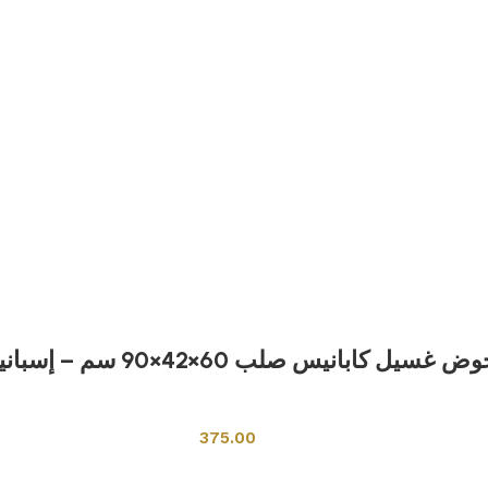
ض غسيل كابانيس صلب 60×42×90 سم – إسبانيا
احواض مغاسل
375.00
إضافة إلى السلة