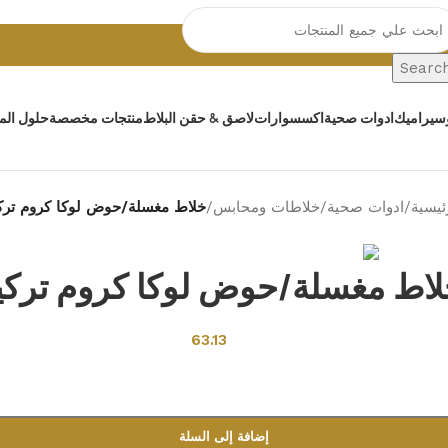
Searc
سيراميك
ادوات صحية
اكسسوارات
لاصق & حقن البلاط
منتجات مخصصة
حلول المي
ئيسية
/
ادوات صحية
/
خلاطات ومحابس
/
خلاط مغسلة/حوض لوكا كروم تركي
Back to products
اط مغسلة/حوض لوكا كروم تركي
63.13
إضافة إلى السلة