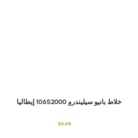
خلاط بانيو سيليندرو 106S2000 إيطاليا
خلاطات ومحابس
50.09
إضافة إلى السلة