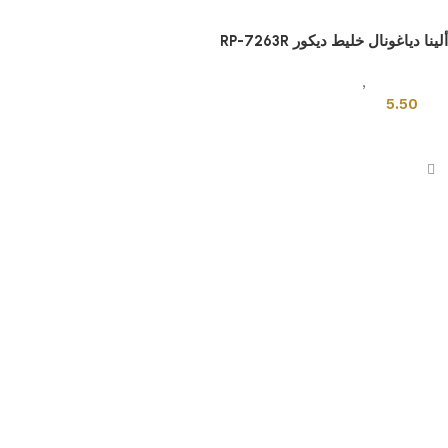
ألينا دياغونال خليط ديكور RP-7263R
بلاطات اخرى
,
بلاط تركي
5.50
إضافة إلى السلة