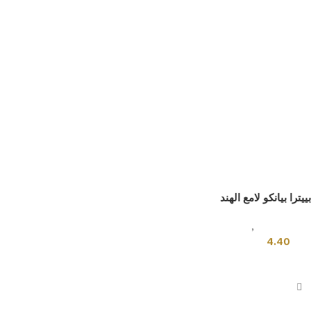
بييترا بيانكو لامع الهند
بلاطات اخرى
,
بلاط هندي
4.40
إضافة إلى السلة