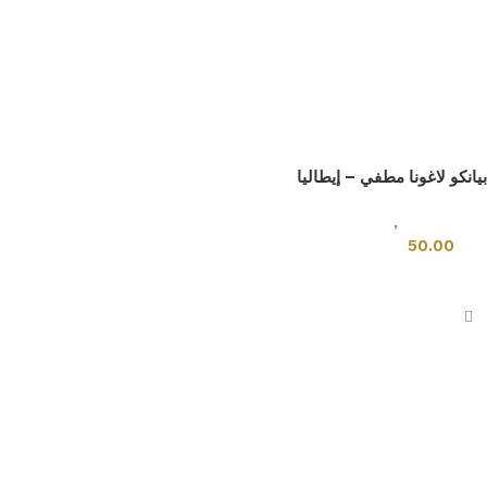
بيانكو لاغونا مطفي – إيطاليا
بلاطات اخرى
,
بلاط إيطالي
50.00
إضافة إلى السلة