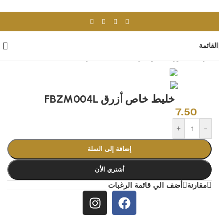
Skip to navigation
Skip to main content
القائمة
الرئيسية
/
بورسلان وسيراميك
/
بلاطات اخرى
خليط خاص أزرق FBZM004L
7.50
+
-
إضافة إلى السلة
أشتري الأن
مقارنة
أضف الي قائمة الرغبات