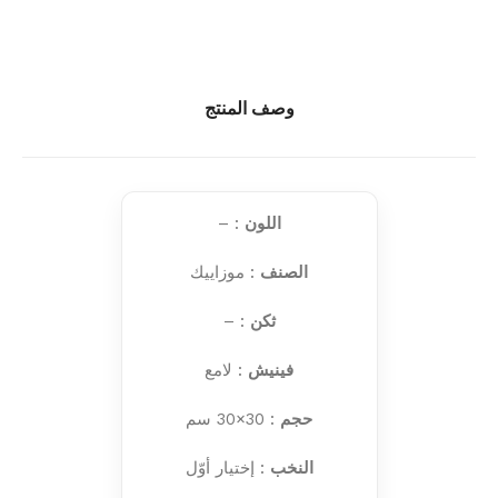
وصف المنتج
اللون
: –
الصنف
: موزاييك
ثكن
: –
فينيش
: لامع
حجم
: 30×30 سم
النخب
: إختيار أوّل