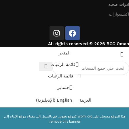
ادوات صحية
اكسسوارات
All rights reserved © 2026 BCC Oman
المتجر
قائمة الرغبات
قائمة الرغبات
حسابي
العربية
English
(
الإنجليزية
)
هذا الموقع مسجل على
wpml.org
كموقع تطوير. قم بالتبديل إلى مفتاح موقع الإنتاج إلى
.
remove this banner