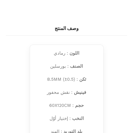
وصف المنتج
اللون
: رمادي
الصنف
: بورسلين
ثكن
: 8.5MM (±0.5)
فينيش
: نقش محفور
حجم
: 60X120CM
النخب
: إختيار أوّل
بلد التوريد
: الهند