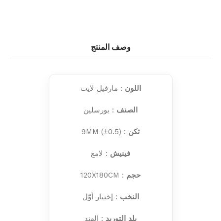
وصف المنتج
اللون
: مارفيل لايت
الصنف
: بورسلين
ثكن
: 9MM (±0.5)
فينيش
: لامع
حجم
: 120X180CM
النخب
: إختيار أوّل
بلد التوريد
: الهند