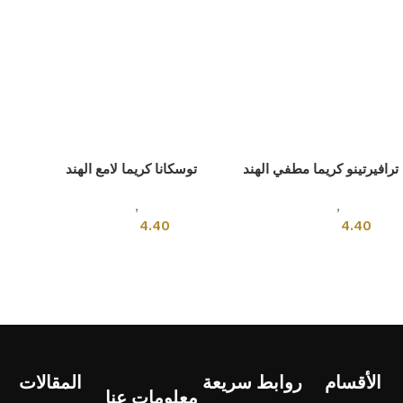
ترافيرتينو كريما مطفي الهند
توسكانا كريما لامع الهند
بلاط هندى
,
قياسي
بلاط هندى
,
قياسي
4.40
4.40
إضافة إلى السلة
إضافة إلى السلة
الأقسام
روابط سريعة
المقالات
معلومات عنا