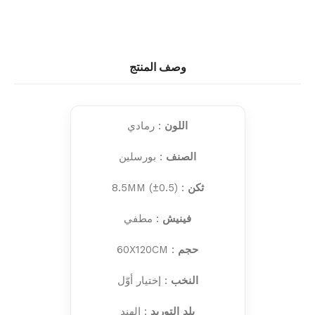
وصف المنتج
اللون
: رمادي
الصنف
: بورسلين
ثكن
: 8.5MM (±0.5)
فينيش
: مطفي
حجم
: 60X120CM
النخب
: إختيار أوّل
بلد التوريد
: الهند