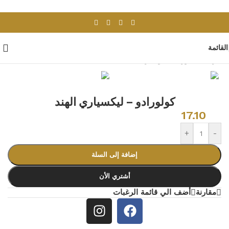
Skip to navigation
Skip to main content
القائمة
الرئيسية
/
بورسلان وسيراميك
/
بلاط هندى
كولورادو – ليكسياري الهند
17.10
+
-
إضافة إلى السلة
أشتري الأن
مقارنة
أضف الي قائمة الرغبات