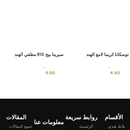
توسكانا كريما لامع الهند
سيرينا بيج R10 مطفي الهند
بلاط هندى
,
قياسي
بلاط هندى
,
قياسي
5.50
4.40
إضافة إلى السلة
إضافة إلى السلة
الأقسام
روابط سريعة
المقالات
معلومات عنا
بلاط هندي
الرئيسية
جميع المقالات