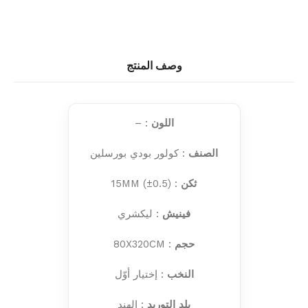
وصف المنتج
اللون
: –
الصنف
: كولور بودي بورسلين
ثكن
: 15MM (±0.5)
فينيش
: ليكشري
حجم
: 80X320CM
النخب
: إختيار أوّل
بلد التوريد
: الهند