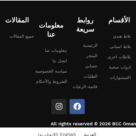
الأقسام
روابط
المقالات
معلومات
سريعة
عنا
بلاط هندي
جميع المقالات
الرئيسية
بلاط اسبانى
معلومات عنا
المتجر
بلاطات اخرى
اتصل بنا
حسابي
ادوات صحية
سياسة الخصوصية
الطلبات
اكسسوارات
الشروط والأحكام
قائمة-الرغبات
All rights reserved © 2026 BCC Oman
العربية
English
(
الإنجليزية
)