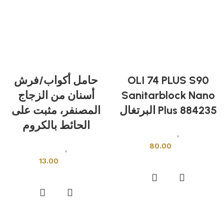
OLI 74 PLUS S90
حامل أكواب/فرش
Sanitarblock Nano
أسنان من الزجاج
Plus 884235 البرتغال
المصنفر، مثبت على
الحائط بالكروم
ادوات صحية
,
اكسسوارات حمام
80.00
ادوات صحية
,
اكسسوارات حمام
إضافة إلى السلة
13.00
إضافة إلى السلة