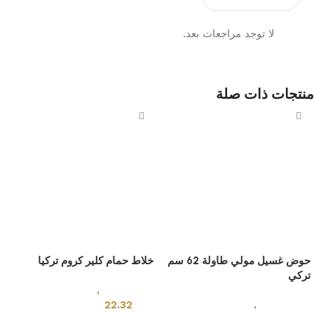
لا توجد مراجعات بعد.
منتجات ذات صلة
حوض غسيل مولي طاولة 62 سم
خلاط حمام كلير كروم تركيا
تركي
ادوات صحية
,
خلاطات ومحابس
ادوات صحية
,
احواض مغاسل
22.32