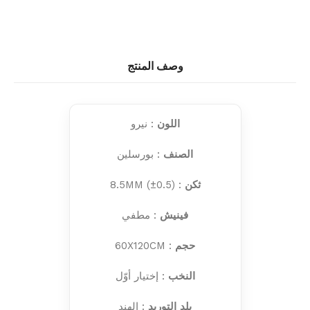
وصف المنتج
اللون
: نيرو
الصنف
: بورسلين
ثكن
: 8.5MM (±0.5)
فينيش
: مطفي
حجم
: 60X120CM
النخب
: إختيار أوّل
بلد التوريد
: الهند