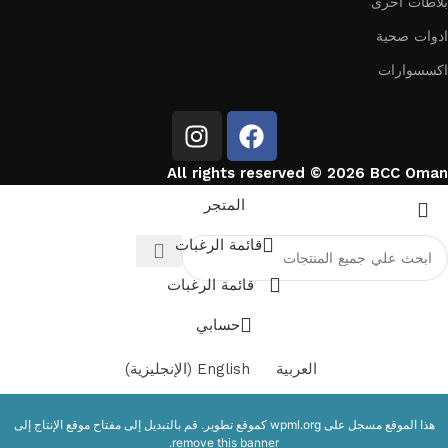
بلاطات اخرى
ادوات صحية
اكسسوارات
All rights reserved © 2026 BCC Oman
المتجر
قائمة الرغبات
قائمة الرغبات
حسابي
العربية
English
(
الإنجليزية
)
هذا الموقع مسجل على
wpml.org
كموقع تطوير. قم بالتبديل إلى مفتاح موقع الإنتاج إلى
.
remove this banner