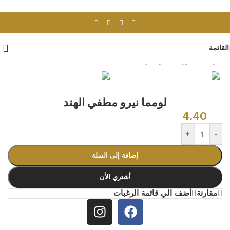
Skip to navigation
Skip to main content
القائمة
الرئيسية
/
بورسلان وسيراميك
/
بلاط هندى
لومما نيرو مطفي الهند
4.40
+
-
إضافة إلى السلة
أشتري الأن
مقارنة
أضف الي قائمة الرغبات