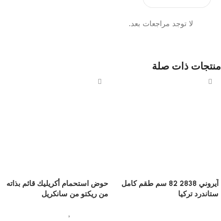
لا توجد مراجعات بعد.
منتجات ذات صلة
آيروني 2838 82 سم طقم كامل
حوض استحمام أكريليك قائم بذاته
ستاندرد تركيا
من ريكتو من سانكريل
ادوات صحية
ادوات صحية
,
احواض استحمام