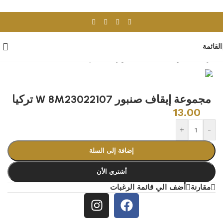
Skip to navigation
Skip to main content
القائمة
الرئيسية
/
ادوات صحية
/
اكسسوارات حمام
مجموعة إيقاف صنبور W 8M23022107 تركيا
13.00
+
-
إضافة إلى السلة
أشتري الأن
مقارنة
أضف الي قائمة الرغبات