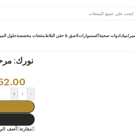
سيراميك
ادوات صحية
اكسسوارات
لاصق & حقن البلاط
منتجات مخصصة
حلول الميا
نورك: مرح
52.00
+
-
مقارنة
أضف الي 