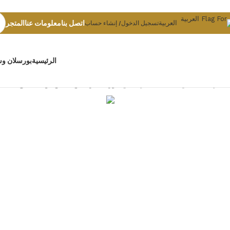
Skip to navigation
Skip to main content
اتصل بنا
معلومات عنا
المتجر
العربية
تسجيل الدخول/ إنشاء حساب
الرئيسية
بورسلان و
الرئيسية
/
ادوات صحية
/
مراحيض
/
نورك: مرحاض معلّق أوشيانا مع غطاء UF