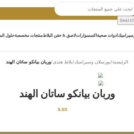
Searc
سيراميك
ادوات صحية
اكسسوارات
لاصق & حقن البلاط
منتجات مخصصة
حلول المي
الرئيسية
/
بورسلان وسيراميك
/
بلاط هندى
/
وربان بيانكو ساتان الهند
Back to products
وربان بيانكو ساتان الهند
5.50