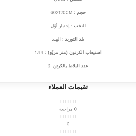
حجم
: 60X120CM
النخب
: إختيار أوّل
بلد التوريد
: الهند
استيعاب الكرتون (متر مربّع)
: 1.44
عدد البلاط بالكرتن
:2
تقيمات العملاء
0 مراجعة
0