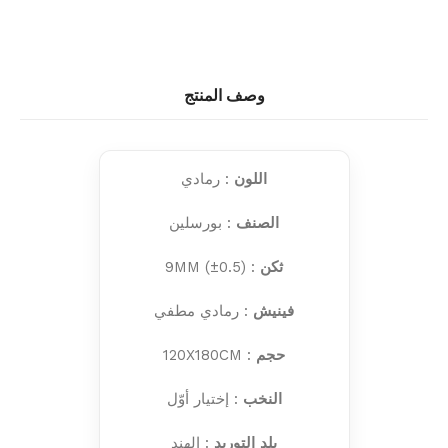
وصف المنتج
اللون
: رمادي
الصنف
: بورسلين
ثكن
: 9MM (±0.5)
فينيش
: رمادي مطفي
حجم
: 120X180CM
النخب
: إختيار أوّل
بلد التوريد
: الهند