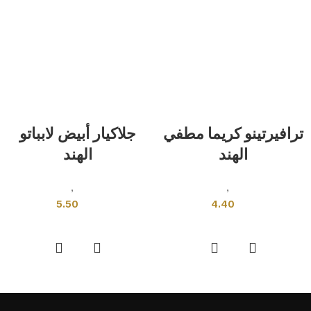
ترافيرتينو كريما مطفي
جلاكيار أبيض لابباتو
الهند
الهند
بلاط هندى
,
قياسي
بلاط هندى
,
قياسي
5.50
4.40
إضافة إلى السلة
إضافة إلى السلة