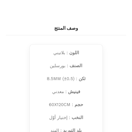
وصف المنتج
اللون
: بلاتيني
الصنف
: بورسلين
ثكن
: 8.5MM (±0.5)
فينيش
: معدني
حجم
: 60X120CM
النخب
: إختيار أوّل
بلد التوريد
: الهند