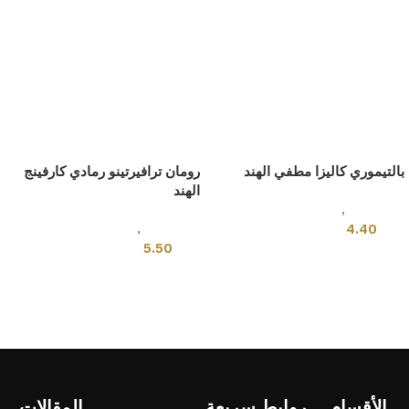
بالتيموري كاليزا مطفي الهند
رومان ترافيرتينو رمادي كارفينج
الهند
بلاط هندى
,
قياسي
بلاط هندى
,
قياسي
4.40
5.50
إضافة إلى السلة
إضافة إلى السلة
الأقسام
روابط سريعة
المقالات