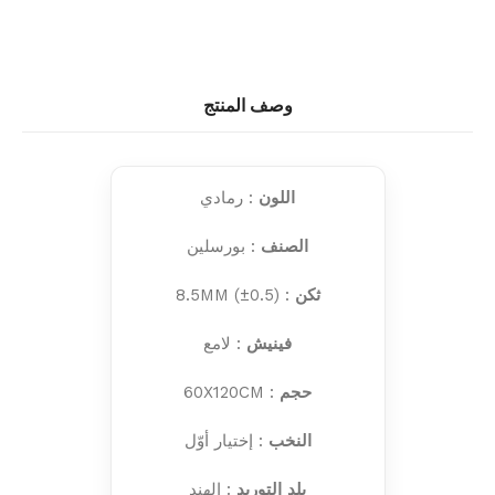
وصف المنتج
اللون
: رمادي
الصنف
: بورسلين
ثكن
: 8.5MM (±0.5)
فينيش
: لامع
حجم
: 60X120CM
النخب
: إختيار أوّل
بلد التوريد
: الهند