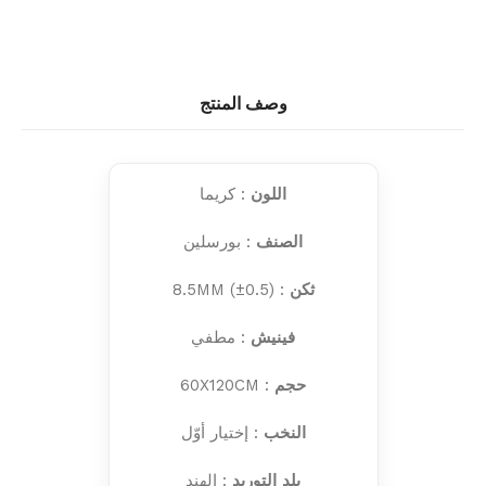
وصف المنتج
اللون
: كريما
الصنف
: بورسلين
ثكن
: 8.5MM (±0.5)
فينيش
: مطفي
حجم
: 60X120CM
النخب
: إختيار أوّل
بلد التوريد
: الهند