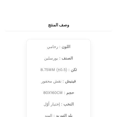
وصف المنتج
اللون
: رخامي
الصنف
: بورسلين
ثكن
: 8.75MM (±0.5)
فينيش
: نقش محفور
حجم
: 80X160CM
النخب
: إختيار أوّل
بلد التوريد
: الهند