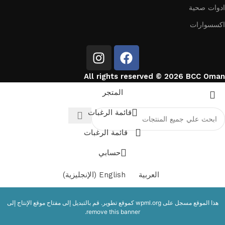
ادوات صحية
اكسسوارات
All rights reserved © 2026 BCC Oman
المتجر
قائمة الرغبات
قائمة الرغبات
حسابي
العربية
English
(
الإنجليزية
)
هذا الموقع مسجل على
wpml.org
كموقع تطوير. قم بالتبديل إلى مفتاح موقع الإنتاج إلى
.
remove this banner