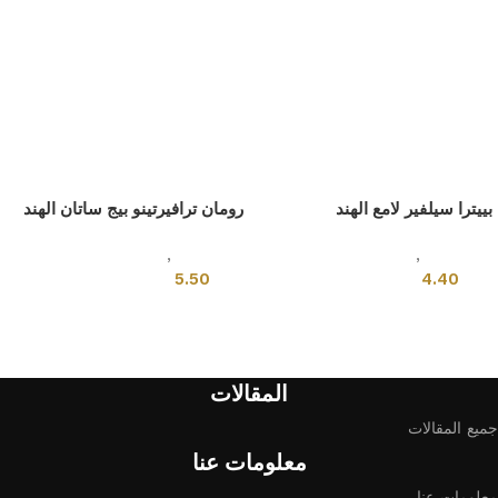
بييترا سيلفير لامع الهند
رومان ترافيرتينو بيج ساتان الهند
بلاط هندى
,
قياسي
بلاط هندى
,
قياسي
5.50
4.40
إضافة إلى السلة
إضافة إلى السلة
المقالات
جميع المقالات
معلومات عنا
معلومات عنا